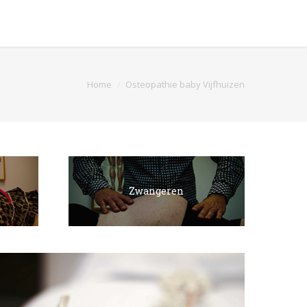
are here:
Home
Osteopathie baby Vijfhuizen
Zwangeren