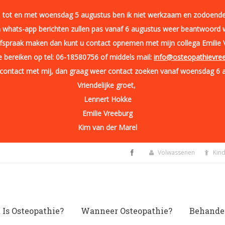
li tot en met woensdag 5 augustus ben ik niet werkzaam en zodoende 
n whats-app berichten zullen pas vanaf 6 augustus weer beantwoord 
afspraak maken dan kunt u contact opnemen met mijn collega Emilie 
te bereiken op tel: 06-18580756 of middels mail:
info@osteopathievree
 contact met mij, dan graag weer contact zoeken vanaf woensdag 6 
Vriendelijke groet,
Lennert Hokke
Emilie Vreeburg
Kim van der Marel
Volwassenen
Kin
 Is Osteopathie?
Wanneer Osteopathie?
Behande