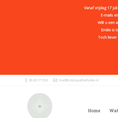
Vanaf vrijdag 17 ju
E-mails e
Wilt u een 
Emilie is 
Toch liever
06 83171356
mail@osteopathiehokke.nl
Home
Wat