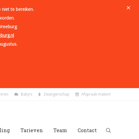
niet te bereiken.
worden.
Vreeburg.
burg.nl
augustus.
deren
Baby’s
Zwangerschap
Afspraak maken!
ling
Tarieven
Team
Contact